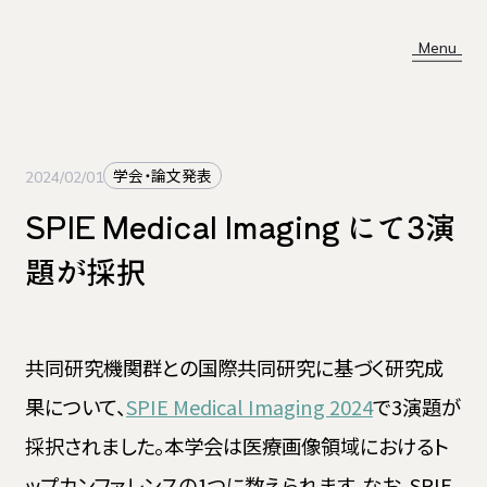
Menu
About
学会・論文発表
2024/02/01
Top Message
SPIE Medical Imaging にて3演
Business
Mission
題が採択
Team
Career
共同研究機関群との国際共同研究に基づく研究成
Company
News
果について、
SPIE Medical Imaging 2024
で3演題が
採択されました。本学会は医療画像領域におけるト
ップカンファレンスの1つに数えられます。なお、SPIE