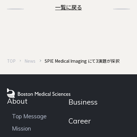
一覧に戻る
TOP
News
SPIE Medical Imaging にて3演題が採択
About
Business
Top Message
Career
Mission