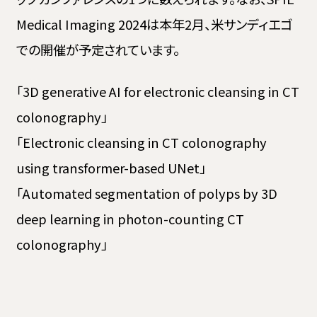
Contact
Medical Imaging 2024は本年2月、米サンディエゴ
での開催が予定されています。
Language
「3D generative AI for electronic cleansing in CT
日本語
English
colonography」
「Electronic cleansing in CT colonography
using transformer-based UNet」
「Automated segmentation of polyps by 3D
deep learning in photon-counting CT
colonography」