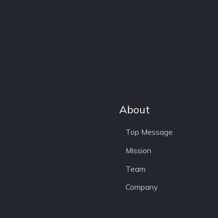
About
Top Message
Mission
Team
Company