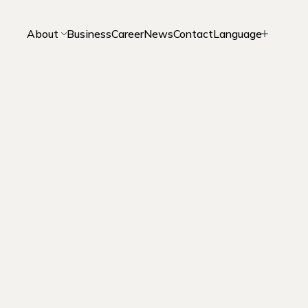
About
Business
Career
News
Contact
Language
日本語
English
Company